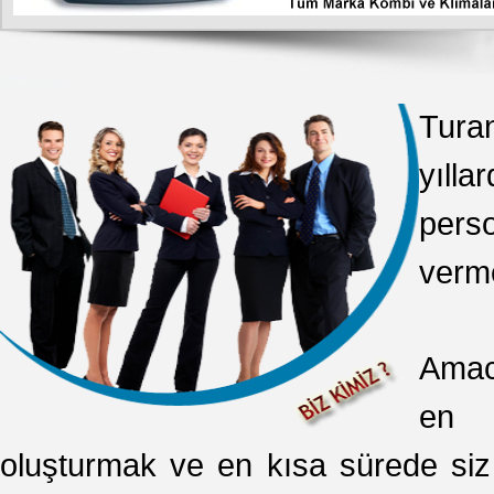
Tura
yılla
perso
verme
Amac
en 
oluşturmak ve en kısa sürede siz 